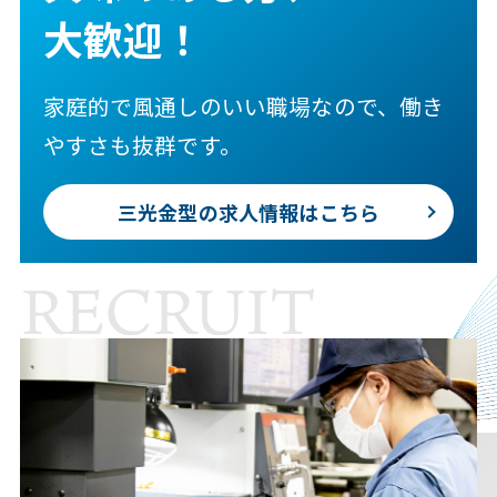
⼤歓迎！
家庭的で⾵通しのいい職場なので、働き
やすさも抜群です。
三光⾦型の求⼈情報はこちら