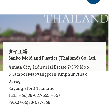
タイ工場
Sanko Mold and Plastics (Thailand) Co.,Ltd.
Amata City Industrial Estate 7/399 Moo
6,Tambol Mabyangporn,Amphur,Pluak
Daeng,
Rayong 21140 Thailand
TEL:(+66)38-027-565～567
FAX:(+66)38-027-568